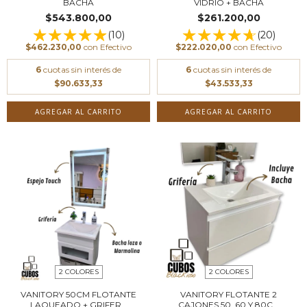
BACHA
VIDRIO + BACHA
$543.800,00
$261.200,00
(10)
(20)
$462.230,00
con
Efectivo
$222.020,00
con
Efectivo
6
cuotas sin interés de
6
cuotas sin interés de
$90.633,33
$43.533,33
AGREGAR AL CARRITO
AGREGAR AL CARRITO
2 COLORES
2 COLORES
VANITORY 50CM FLOTANTE
VANITORY FLOTANTE 2
LAQUEADO + GRIFER...
CAJONES 50, 60 Y 80C...