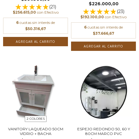
$226.000,00
(21)
(23)
$256.615,00
con
Efectivo
$192.100,00
con
Efectivo
6
cuotas sin interés de
6
cuotas sin interés de
$50.316,67
$37.666,67
AGREGAR AL CARRITO
AGREGAR AL CARRITO
2 COLORES
VANITORY LAQUEADO 50CM
ESPEJO REDONDO 50, 60 Y
VIDRIO + BACHA
80CM MARCO PVC