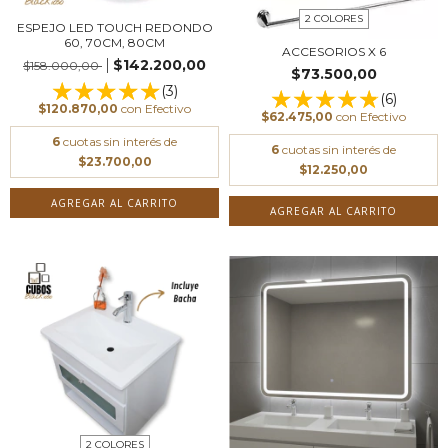
2 COLORES
ESPEJO LED TOUCH REDONDO
60, 70CM, 80CM
ACCESORIOS X 6
$142.200,00
$158.000,00
$73.500,00
(3)
(6)
$120.870,00
con
Efectivo
$62.475,00
con
Efectivo
6
cuotas sin interés de
6
cuotas sin interés de
$23.700,00
$12.250,00
AGREGAR AL CARRITO
AGREGAR AL CARRITO
2 COLORES