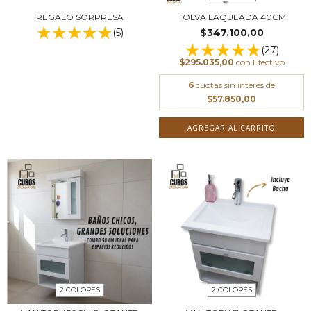
REGALO SORPRESA
TOLVA LAQUEADA 40CM
(5)
$347.100,00
(27)
$295.035,00
con
Efectivo
6
cuotas sin interés de
$57.850,00
AGREGAR AL CARRITO
2 COLORES
2 COLORES