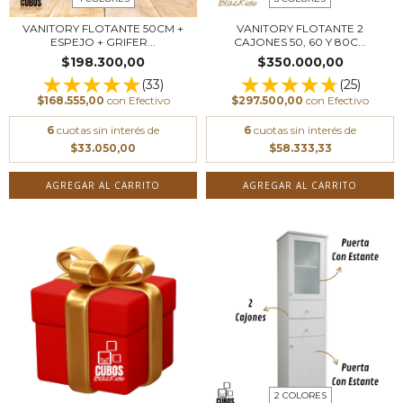
VANITORY FLOTANTE 50CM +
VANITORY FLOTANTE 2
ESPEJO + GRIFER...
CAJONES 50, 60 Y 80C...
$198.300,00
$350.000,00
(33)
(25)
$168.555,00
con
Efectivo
$297.500,00
con
Efectivo
6
cuotas sin interés de
6
cuotas sin interés de
$33.050,00
$58.333,33
AGREGAR AL CARRITO
AGREGAR AL CARRITO
2 COLORES