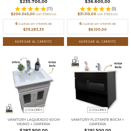
$235.700,00
$36.600,00
(11)
(5)
$200.345,00
con
Efectivo
$31.110,00
con
Efectivo
6
cuotas sin interés de
6
cuotas sin interés de
$39.283,33
$6.100,00
AGREGAR AL CARRITO
AGREGAR AL CARRITO
2 COLORES
2 COLORES
VANITORY LAQUEADO 50CM
VANITORY FLOTANTE 80CM +
VIDRIO + GRIFERÍA
GRIFERÍA
$287.900,00
$291.500,00