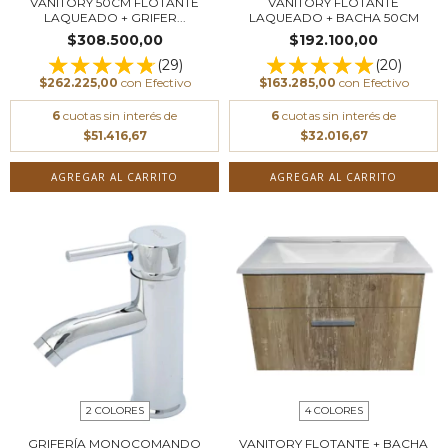
VANITORY 50CM FLOTANTE
VANITORY FLOTANTE
LAQUEADO + GRIFER...
LAQUEADO + BACHA 50CM
$308.500,00
$192.100,00
(29)
(20)
$262.225,00
con
Efectivo
$163.285,00
con
Efectivo
6
cuotas sin interés de
6
cuotas sin interés de
$51.416,67
$32.016,67
AGREGAR AL CARRITO
AGREGAR AL CARRITO
2 COLORES
4 COLORES
GRIFERÍA MONOCOMANDO
VANITORY FLOTANTE + BACHA