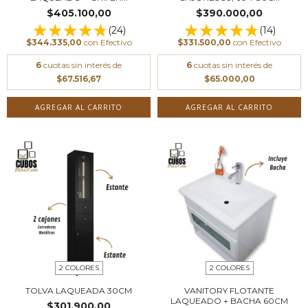
$405.100,00
$390.000,00
(24)
(14)
$344.335,00
con
Efectivo
$331.500,00
con
Efectivo
6
cuotas sin interés de
6
cuotas sin interés de
$67.516,67
$65.000,00
AGREGAR AL CARRITO
AGREGAR AL CARRITO
2 COLORES
2 COLORES
TOLVA LAQUEADA 30CM
VANITORY FLOTANTE
LAQUEADO + BACHA 60CM
$301.900,00