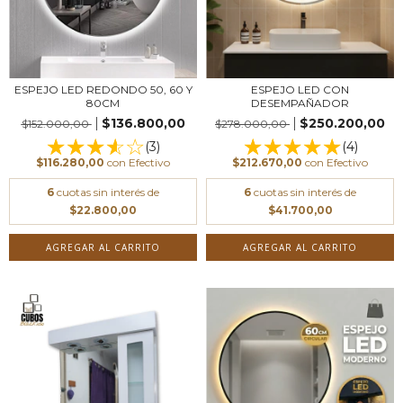
ESPEJO LED REDONDO 50, 60 Y
ESPEJO LED CON
80CM
DESEMPAÑADOR
$136.800,00
$250.200,00
$152.000,00
$278.000,00
(3)
(4)
$116.280,00
con
Efectivo
$212.670,00
con
Efectivo
6
cuotas sin interés de
6
cuotas sin interés de
$22.800,00
$41.700,00
AGREGAR AL CARRITO
AGREGAR AL CARRITO