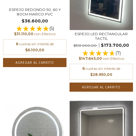
ESPEJO REDONDO 50, 60 Y
80CM MARCO PVC
$36.600,00
(5)
ESPEJO LED RECTANGULAR
$31.110,00
con
Efectivo
TACTIL
6
cuotas sin interés de
$173.700,00
$193.000,00
$6.100,00
(7)
$147.645,00
con
Efectivo
AGREGAR AL CARRITO
6
cuotas sin interés de
$28.950,00
AGREGAR AL CARRITO