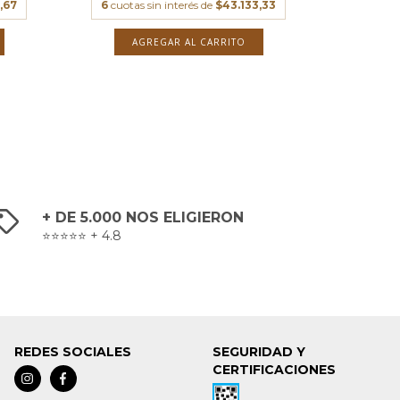
,67
6
cuotas sin interés de
$43.133,33
6
cuotas
AGREGAR AL CARRITO
A
+ DE 5.000 NOS ELIGIERON
⭐⭐⭐⭐⭐ + 4.8
REDES SOCIALES
SEGURIDAD Y
CERTIFICACIONES