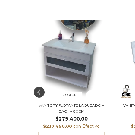
2 COLORES
O + BACHA
VANITORY FLOTANTE LAQUEADO +
VANIT
BACHA 80CM
$279.400,00
ectivo
$237.490,00
con
Efectivo
$
.633,33