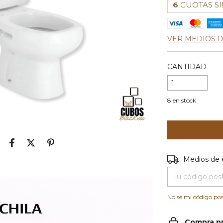
6
CUOTAS SI
VER MEDIOS 
CANTIDAD
8
en stock
Entregas para e
Medios de 
No sé mi código pos
Compra p