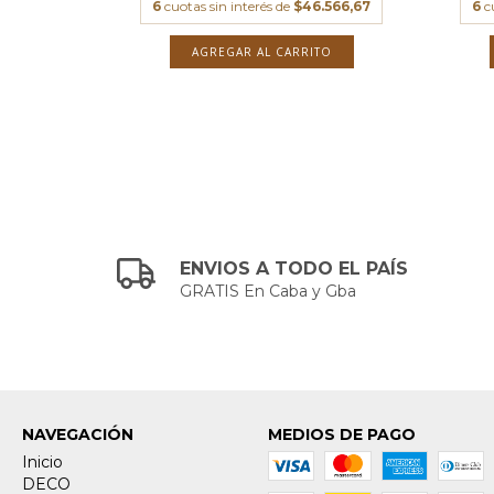
6
cuotas sin interés de
$46.566,67
6
c
TO
AGREGAR AL CARRITO
ENVIOS A TODO EL PAÍS
GRATIS En Caba y Gba
NAVEGACIÓN
MEDIOS DE PAGO
Inicio
DECO