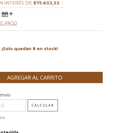
N INTERÉS DE
$75.833,33
DE PAGO
¡Solo quedan
8
en stock!
l CP:
CAMBIAR CP
envío
CALCULAR
tal
rotegida