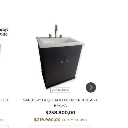
2 COLORES
DO +
VANITORY LAQUEADO 60CM 2 PUERTAS +
VANITORY L
BACHA
$258.800,00
vo
$219.980,00
con
Efectivo
$197