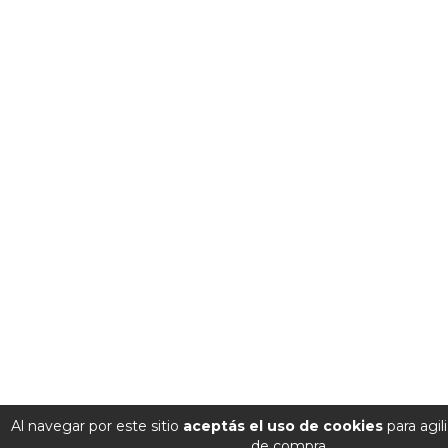
Al navegar por este sitio
aceptás el uso de cookies
para agil
de compra.