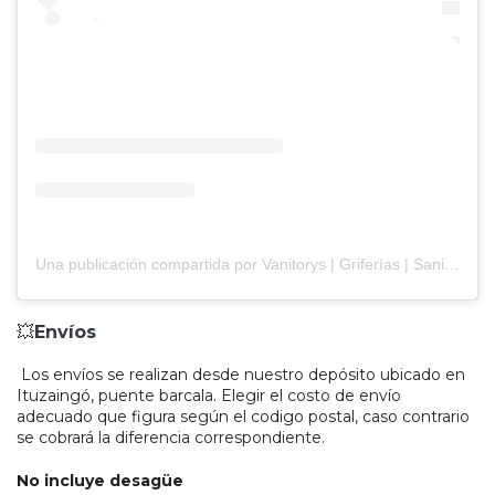
Una publicación compartida por Vanitorys | Griferías | Sanitarios | Espejos LED (@cubosblackioso)
💥
Envíos
Los envíos se realizan desde nuestro depósito ubicado en
Ituzaingó, puente barcala. Elegir el costo de envío
adecuado que figura según el codigo postal, caso contrario
se cobrará la diferencia correspondiente.
No incluye desagüe