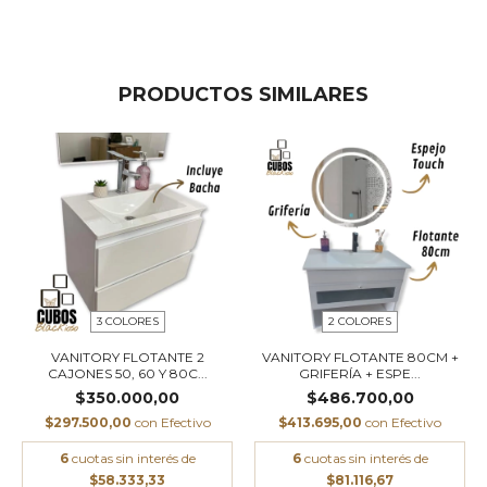
PRODUCTOS SIMILARES
3 COLORES
2 COLORES
VANITORY FLOTANTE 2
VANITORY FLOTANTE 80CM +
CAJONES 50, 60 Y 80C...
GRIFERÍA + ESPE...
$350.000,00
$486.700,00
$297.500,00
con
Efectivo
$413.695,00
con
Efectivo
6
cuotas sin interés de
6
cuotas sin interés de
$58.333,33
$81.116,67