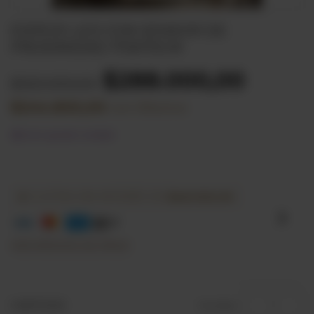
ESPEJO LED CON SENSOR DE
PROXIMIDAD 170X70CM
$288.000,00
$320.000,00
$244.800,00
con
Efectivo
Solo queda 1 unidad
6
CUOTAS SIN INTERÉS DE
$48.000,00
VER MEDIOS DE PAGO
CANTIDAD
1
en stock