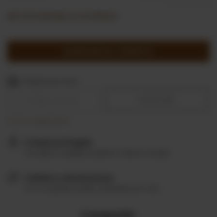
¡No te lo pierdas, es el último!
Entregas para el CP:
CAMBIAR CP
Medios de envío
CALCULAR
No sé mi código postal
Compra protegida
Tus datos cuidados durante toda la compra.
Cambios y devoluciones
Si no te gusta, podés cambiarlo por otro.
Compartir: