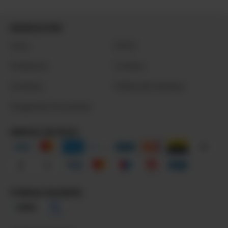
NAVEGACIÓN
Inicio
DECO
Productos
Combos
Contacto
Política de Cambios
Preguntas Frecuentes
MEDIOS DE PAGO
FORMAS DE ENVÍO