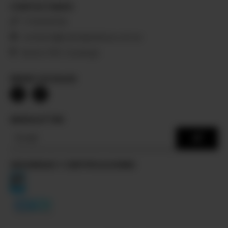
CONTACTANOS
11 5149-8726
contacto@cubosblackioso.com.ar
Santos 1331, Ituzaingó
REDES SOCIALES
NEWSLETTER
SEGURIDAD Y CERTIFICACIONES