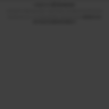
COPYRIGHT CUBOS BLACKIOSO - 2026. TODOS LOS DERECHOS RESERVADOS.
DEFENSA DE LAS Y LOS CONSUMIDORES. PARA RECLAMOS
INGRESÁ ACÁ.
BOTÓN DE ARREPENTIMIENTO