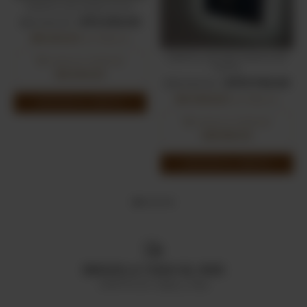
ESPEJO LED MARCO PVC
$72.000,00
$80.000,00
$61.200,00
con
Efectivo
ESPEJO LED RECTANGULAR
6
cuotas sin interés de
TACTIL
$12.000,00
$173.700,00
$193.000,00
$147.645,00
con
Efectivo
AGREGAR AL CARRITO
6
cuotas sin interés de
$28.950,00
AGREGAR AL CARRITO
ENVIOS A TODO EL PAÍS
GRATIS En Caba y Gba