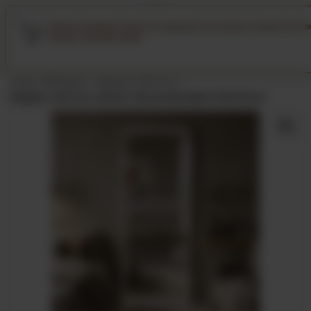
0
Monica de Buenos Aires ha realizado una compra reciente de C
Inodoro, Mochila, Bidet
MENÚ
PRODUCTOS
Inicio
/
Botiquín - Espejos
/
60 Cm
/
Espejo Led con sensor de proximidad 170x70cm