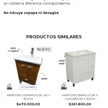
se cobrará la diferencia correspondiente.
No inlcuye sopapa ni desagüe
PRODUCTOS SIMILARES
NUEVO
3 COLORES
VANITORY CERRADO 50, 60 Y
VANITORY BARILOCHE 3
80CM
CAJONES 50 Y 60CM
$470.000,00
$261.800,00